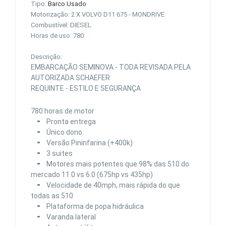
Tipo:
Barco Usado
Motorização: 2 X VOLVO D11 675 - MONDRIVE
Combustível: DIESEL
Horas de uso: 780
Descrição:
EMBARCAÇÃO SEMINOVA - TODA REVISADA PELA
AUTORIZADA SCHAEFER
REQUINTE - ESTILO E SEGURANÇA
780 horas de motor
⁃ Pronta entrega
⁃ Único dono.
⁃ Versão Pininfarina (+400k)
⁃ 3 suites
⁃ Motores mais potentes que 98% das 510 do
mercado 11.0 vs 6.0 (675hp vs 435hp)
⁃ Velocidade de 40mph, mais rápida do que
todas as 510
⁃ Plataforma de popa hidráulica
⁃ Varanda lateral