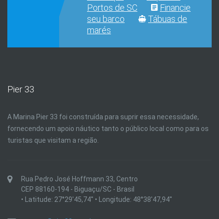
Portos de SC
Financie
seu barco
Tábuas de
marés
Pier 33
A Marina Pier 33 foi construída para suprir essa necessidade,
fornecendo um apoio náutico tanto o público local como para os
turistas que visitam a região.
Rua Pedro José Hoffmann 33, Centro
CEP 88160-194 - Biguaçu/SC - Brasil
• Latitude: 27°29'45,74'' • Longitude: 48°38'47,94''