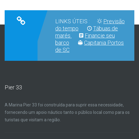
LINKS ÚTEIS :
Previsão
do tempo
Tábuas de
marés
Financie seu
barco
Capitania Portos
de SC
Pier 33
A Marina Pier 33 foi construída para suprir essa necessidade,
fornecendo um apoio náutico tanto o público local como para os
turistas que visitam a região.