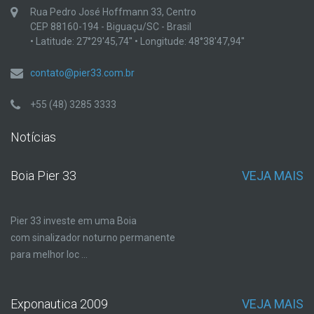
Rua Pedro José Hoffmann 33, Centro
CEP 88160-194 - Biguaçu/SC - Brasil
• Latitude: 27°29'45,74'' • Longitude: 48°38'47,94''
contato@pier33.com.br
+55 (48) 3285 3333
Notícias
Boia Pier 33
VEJA MAIS
Pier 33 investe em uma Boia
com sinalizador noturno permanente
para melhor loc ...
Exponautica 2009
VEJA MAIS