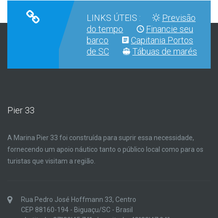
LINKS ÚTEIS :
Previsão
do tempo
Financie seu
barco
Capitania Portos
de SC
Tábuas de marés
Pier 33
A Marina Pier 33 foi construída para suprir essa necessidade,
fornecendo um apoio náutico tanto o público local como para os
turistas que visitam a região.
Rua Pedro José Hoffmann 33, Centro
CEP 88160-194 - Biguaçu/SC - Brasil