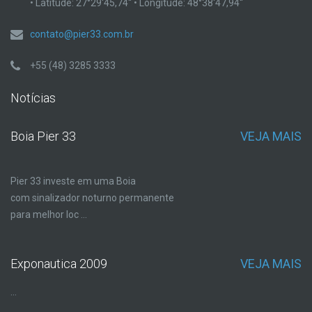
• Latitude: 27°29'45,74'' • Longitude: 48°38'47,94''
contato@pier33.com.br
+55 (48) 3285 3333
Notícias
Boia Pier 33
VEJA MAIS
Pier 33 investe em uma Boia
com sinalizador noturno permanente
para melhor loc ...
Exponautica 2009
VEJA MAIS
...