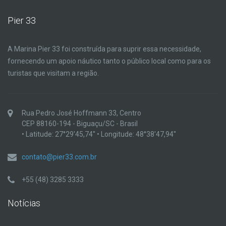
Pier 33
A Marina Pier 33 foi construída para suprir essa necessidade,
fornecendo um apoio náutico tanto o público local como para os
turistas que visitam a região.
Rua Pedro José Hoffmann 33, Centro
CEP 88160-194 - Biguaçu/SC - Brasil
• Latitude: 27°29'45,74'' • Longitude: 48°38'47,94''
contato@pier33.com.br
+55 (48) 3285 3333
Notícias