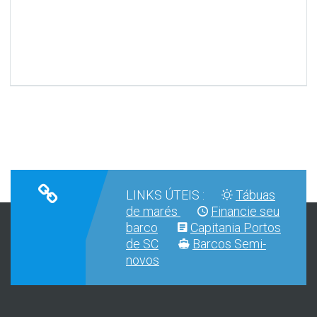
LINKS ÚTEIS :
Tábuas
de marés
Financie seu
barco
Capitania Portos
de SC
Barcos Semi-
novos